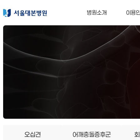
메인 메뉴
병원소개
이용
오십견
어깨충돌증후군
회