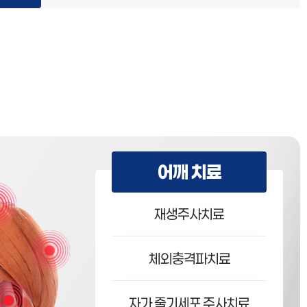
어깨 치료
재생주사치료
체외충격파치료
자가 줄기세포 주사치료