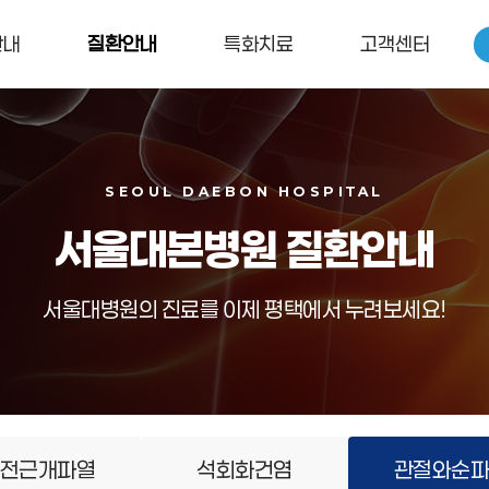
안내
질환안내
특화치료
고객센터
SEOUL DAEBON HOSPITAL
서울
대본병원 질환안내
서울대병원의 진료를 이제 평택에서 누려보세요!
전근개파열
석회화건염
관절와순