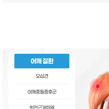
어깨 질환
오십견
어깨충돌증후군
회전근개파열