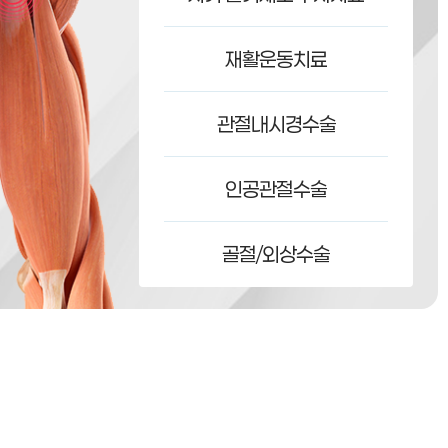
재활운동치료
관절내시경수술
인공관절수술
골절/외상수술