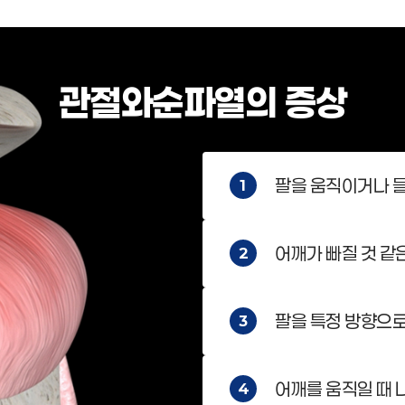
관절와순파열의 증상
팔을 움직이거나 들
1
어깨가 빠질 것 같
2
팔을 특정 방향으로
3
어깨를 움직일 때 
4