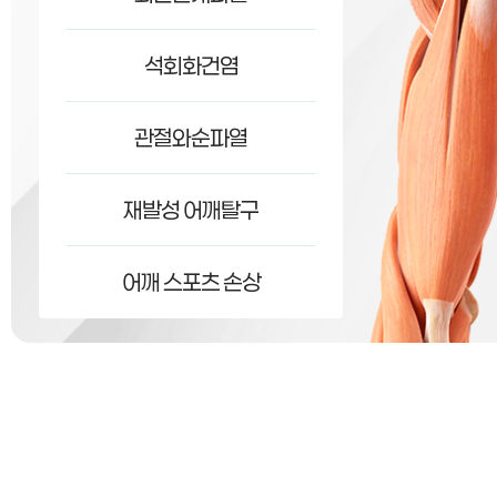
석회화건염
관절와순파열
재발성 어깨탈구
어깨 스포츠 손상