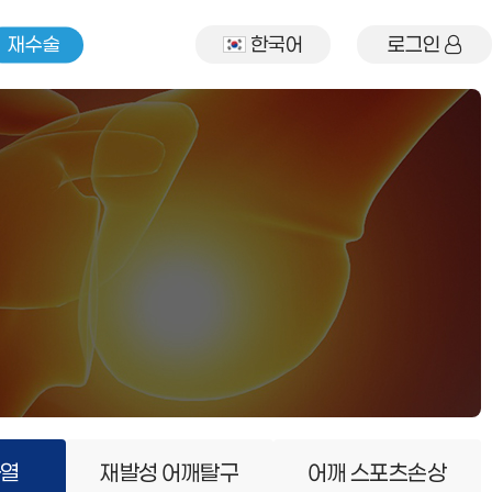
재수술
한국어
로그인
파열
재발성 어깨탈구
어깨 스포츠손상