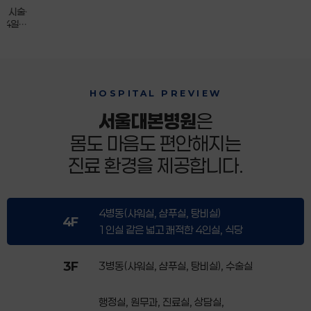
능
리 시술·
14일
HOSPITAL PREVIEW
서울대본병원
은
몸도 마음도 편안해지는
진료 환경을 제공합니다.
4병동(샤워실, 샴푸실, 탕비실)
4F
1인실 같은 넓고 쾌적한 4인실, 식당
3F
3병동(샤워실, 샴푸실, 탕비실), 수술실
행정실, 원무과, 진료실, 상담실,