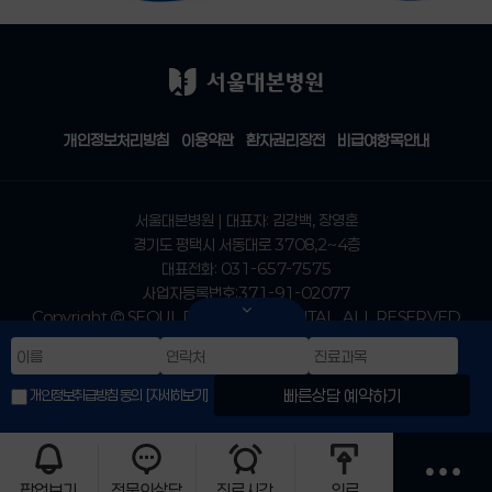
개인정보처리방침
이용약관
환자권리장전
비급여항목안내
서울대본병원 | 대표자: 김강백, 장영훈
경기도 평택시 서동대로 3708,2~4층
대표전화: 031-657-7575
사업자등록번호:371-91-02077
Copyright
SEOUL DAEBON HOSPITAL. ALL RESERVED
빠른상담 예약하기
개인정보취급방침 동의
[자세히보기]
팝업보기
전문의상담
진료시간
위로