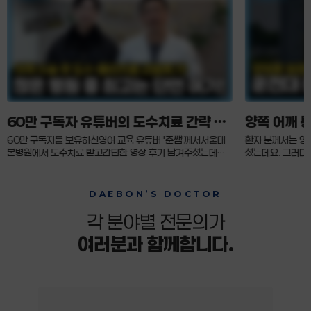
60만 구독자 유튜버의 도수치료 간략 후
양쪽 어깨 
기
60만 구독자를 보유하신영어 교육 유튜버 '준쌤'께서서울대
환자 분께서는 양
본병원에서 도수치료 받고간단한 영상 후기 남겨주셨는데요.
셨는데요. 그러다
어깨 수술 이후 재활을 위해도수치료 진행 중에 있는데요.여러
을 찾게 되었다고
병원을 찾아보았지만,서울대본병원에서 진행한 도수치료가가
위를 정확히 짚어
장 만족도가 높았고 재활 효과 보았다는감사한 말씀의 후기 남
깊어 수술 결정하
DAEBON’S DOCTOR
겨주셨습니다.서울대본병원은 20년 이상 경력의 보유한박성
월이 지난 현재 
아 도수물리치료 센터장의 운영 아래환자들께 최적의 도수치
월, 2개월 차를
각 분야별 전문의가
료 제공 중에 있습니다.
요.원장님이 신뢰
여러분과 함께합니다.
아끼지 않았습니다
덕분에 마음 놓고
앞으로도 더욱 환
병원 되겠습니다.