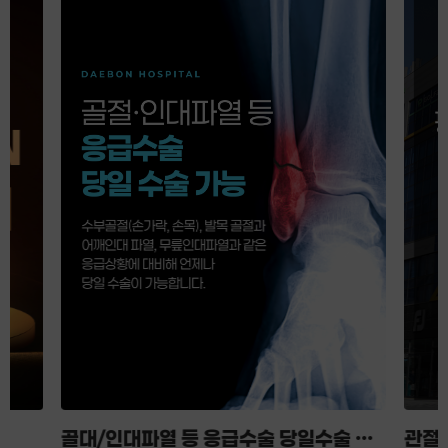
골대/인대파열 등 응급수술 당일수술 가
관절,